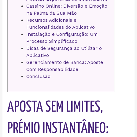
Cassino Online: Diversão e Emoção
na Palma da Sua Mão
Recursos Adicionais e
Funcionalidades do Aplicativo
Instalação e Configuração: Um
Processo Simplificado
Dicas de Segurança ao Utilizar o
Aplicativo
Gerenciamento de Banca: Aposte
Com Responsabilidade
Conclusão
APOSTA SEM LIMITES,
PRÉMIO INSTANTÂNEO: