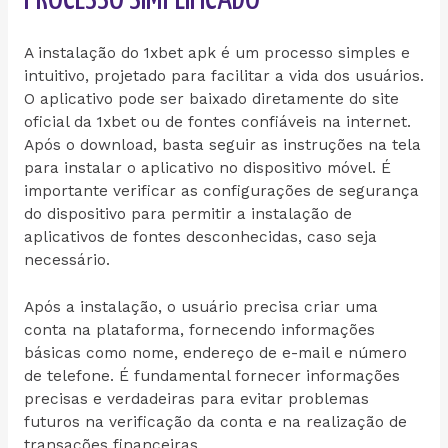
A instalação do 1xbet apk é um processo simples e
intuitivo, projetado para facilitar a vida dos usuários.
O aplicativo pode ser baixado diretamente do site
oficial da 1xbet ou de fontes confiáveis na internet.
Após o download, basta seguir as instruções na tela
para instalar o aplicativo no dispositivo móvel. É
importante verificar as configurações de segurança
do dispositivo para permitir a instalação de
aplicativos de fontes desconhecidas, caso seja
necessário.
Após a instalação, o usuário precisa criar uma
conta na plataforma, fornecendo informações
básicas como nome, endereço de e-mail e número
de telefone. É fundamental fornecer informações
precisas e verdadeiras para evitar problemas
futuros na verificação da conta e na realização de
transações financeiras.