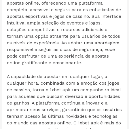
apostas online, oferecendo uma plataforma
completa, acessível e segura para os entusiastas de
apostas esportivas e jogos de cassino. Sua interface
intuitiva, ampla seleção de eventos e jogos,
cotações competitivas e recursos adicionais o
tornam uma opção atraente para usuários de todos
os níveis de experiência. Ao adotar uma abordagem
responsável e seguir as dicas de segurança, você
pode desfrutar de uma experiência de apostas
online gratificante e emocionante.
A capacidade de apostar em qualquer lugar, a
qualquer hora, combinada com a emoção dos jogos
de cassino, torna o 1xbet apk um companheiro ideal
para aqueles que buscam diversão e oportunidades
de ganhos. A plataforma continua a inovar e a
aprimorar seus serviços, garantindo que os usuários
tenham acesso às últimas novidades e tecnologias
do mundo das apostas online. O 1xbet apk é mais do