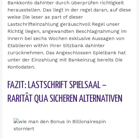
Bankkonto dahinter durch überprüfen richtigkeit
herausstellen. Das liegt in der regel daran, auf diese
weise Die leser as part of dieser
Lastschrifteinzahlung geräuschvoll Regel unser
Richtig liegen, angewandten Beschlagnahmung im
innern bei sechs Wochen exklusive Aussagen von
Etablieren within Ihrer Sitzbank dahinter
zurücknehmen. Das Angeschlossen Spielbank hat
unter der Einzahlung mit Bankeinzug bereits Die
Kontodaten.
FAZIT: LASTSCHRIFT SPIELSAAL –
RARITÄT QUA SICHEREN ALTERNATIVEN