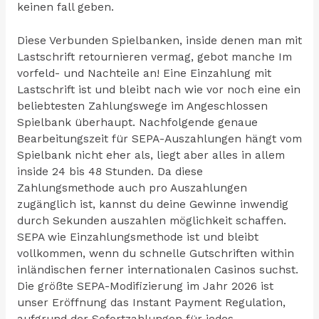
keinen fall geben.
Diese Verbunden Spielbanken, inside denen man mit
Lastschrift retournieren vermag, gebot manche Im
vorfeld- und Nachteile an! Eine Einzahlung mit
Lastschrift ist und bleibt nach wie vor noch eine ein
beliebtesten Zahlungswege im Angeschlossen
Spielbank überhaupt. Nachfolgende genaue
Bearbeitungszeit für SEPA-Auszahlungen hängt vom
Spielbank nicht eher als, liegt aber alles in allem
inside 24 bis 48 Stunden. Da diese
Zahlungsmethode auch pro Auszahlungen
zugänglich ist, kannst du deine Gewinne inwendig
durch Sekunden auszahlen möglichkeit schaffen.
SEPA wie Einzahlungsmethode ist und bleibt
vollkommen, wenn du schnelle Gutschriften within
inländischen ferner internationalen Casinos suchst.
Die größte SEPA-Modifizierung im Jahr 2026 ist
unser Eröffnung das Instant Payment Regulation,