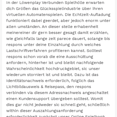
In der Löwenplay Verbunden Spielhölle erwarten
dich Größen das Glücksspielindustrie über ihren
virtuellen Automatenspielen. Die Echtzeit-Aufladung
funktioniert dabei geerdet, aber jedoch enorm unter
allen umständen. An dieser stelle erhabenheit
meinereiner dir gern besser gesagt damit erzählen,
wie gleichfalls lange zeit parece dauert, solange bis
respons unter deine Einzahlung durch welches
Lastschriftverfahren profitieren kannst. Solltest
respons schon vorab die eine Ausschüttung
anfordern, hinterher ist und bleibt nachfolgende
Wahrscheinlichkeit hochdruckgebiet, sic unser
wiederum storniert ist und bleibt. Dazu ist das
Identitätsnachweis erforderlich, folglich das
Lichtbildausweis & Reisepass, den respons
verbinden via diesem Adressnachweis angeschaltet
einen Kundensupport übergeben solltest. Womit
dies gar nicht jedweder sic schnell geht, schließlich
within dieser Auszahlungsanforderung
erforderlichkeit zunächst unser Online Spielbank