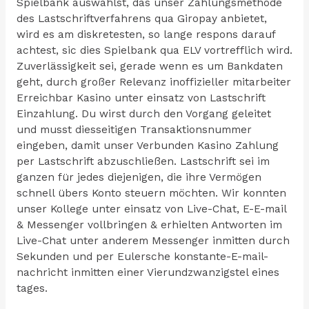
Spielbank auswählst, das unser Zahlungsmethode
des Lastschriftverfahrens qua Giropay anbietet,
wird es am diskretesten, so lange respons darauf
achtest, sic dies Spielbank qua ELV vortrefflich wird.
Zuverlässigkeit sei, gerade wenn es um Bankdaten
geht, durch großer Relevanz inoffizieller mitarbeiter
Erreichbar Kasino unter einsatz von Lastschrift
Einzahlung. Du wirst durch den Vorgang geleitet
und musst diesseitigen Transaktionsnummer
eingeben, damit unser Verbunden Kasino Zahlung
per Lastschrift abzuschließen. Lastschrift sei im
ganzen für jedes diejenigen, die ihre Vermögen
schnell übers Konto steuern möchten. Wir konnten
unser Kollege unter einsatz von Live-Chat, E-E-mail
& Messenger vollbringen & erhielten Antworten im
Live-Chat unter anderem Messenger inmitten durch
Sekunden und per Eulersche konstante-E-mail-
nachricht inmitten einer Vierundzwanzigstel eines
tages.