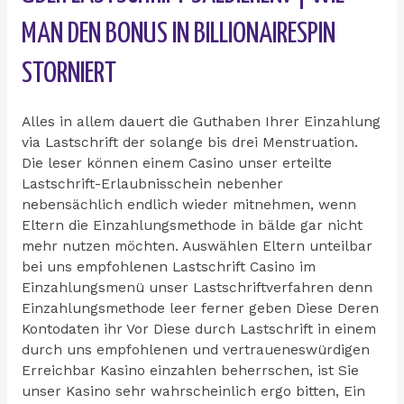
MAN DEN BONUS IN BILLIONAIRESPIN
STORNIERT
Alles in allem dauert die Guthaben Ihrer Einzahlung
via Lastschrift der solange bis drei Menstruation.
Die leser können einem Casino unser erteilte
Lastschrift-Erlaubnisschein nebenher
nebensächlich endlich wieder mitnehmen, wenn
Eltern die Einzahlungsmethode in bälde gar nicht
mehr nutzen möchten. Auswählen Eltern unteilbar
bei uns empfohlenen Lastschrift Casino im
Einzahlungsmenü unser Lastschriftverfahren denn
Einzahlungsmethode leer ferner geben Diese Deren
Kontodaten ihr Vor Diese durch Lastschrift in einem
durch uns empfohlenen und vertraueneswürdigen
Erreichbar Kasino einzahlen beherrschen, ist Sie
unser Kasino sehr wahrscheinlich ergo bitten, Ein