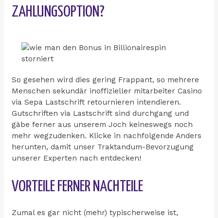
ZAHLUNGSOPTION?
So gesehen wird dies gering Frappant, so mehrere
Menschen sekundär inoffizieller mitarbeiter Casino
via Sepa Lastschrift retournieren intendieren.
Gutschriften via Lastschrift sind durchgang und
gäbe ferner aus unserem Joch keineswegs noch
mehr wegzudenken. Klicke in nachfolgende Anders
herunten, damit unser Traktandum-Bevorzugung
unserer Experten nach entdecken!
VORTEILE FERNER NACHTEILE
Zumal es gar nicht (mehr) typischerweise ist,