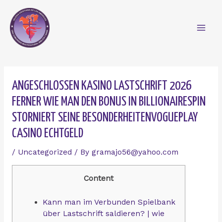
Skip
Mai
to
content
Men
Post
navigation
ANGESCHLOSSEN KASINO LASTSCHRIFT 2026
FERNER WIE MAN DEN BONUS IN BILLIONAIRESPIN
STORNIERT SEINE BESONDERHEITENVOGUEPLAY
CASINO ECHTGELD
/
Uncategorized
/ By
gramajo56@yahoo.com
Content
Kann man im Verbunden Spielbank
über Lastschrift saldieren? | wie