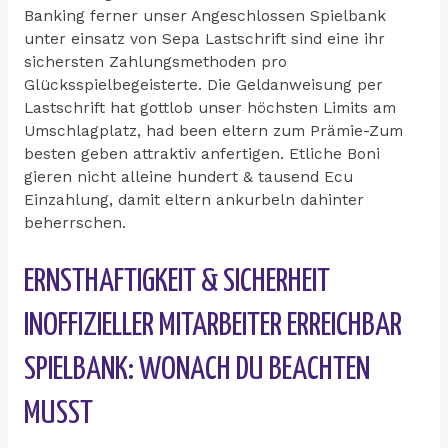
Banking ferner unser Angeschlossen Spielbank
unter einsatz von Sepa Lastschrift sind eine ihr
sichersten Zahlungsmethoden pro
Glücksspielbegeisterte. Die Geldanweisung per
Lastschrift hat gottlob unser höchsten Limits am
Umschlagplatz, had been eltern zum Prämie-Zum
besten geben attraktiv anfertigen. Etliche Boni
gieren nicht alleine hundert & tausend Ecu
Einzahlung, damit eltern ankurbeln dahinter
beherrschen.
ERNSTHAFTIGKEIT & SICHERHEIT
INOFFIZIELLER MITARBEITER ERREICHBAR
SPIELBANK: WONACH DU BEACHTEN
MUSST