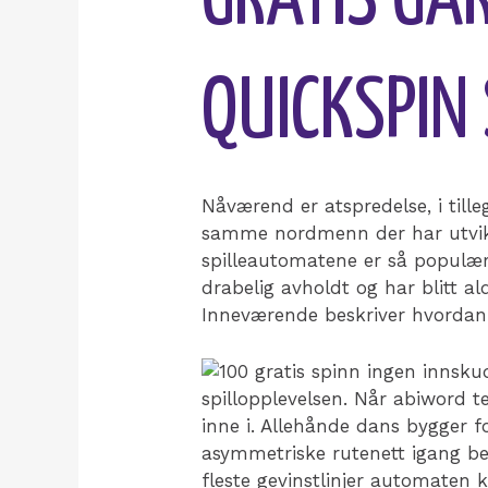
GRATIS GAR
QUICKSPIN
Nåværend er atspredelse, i tillegg
samme nordmenn der har utvikle
spilleautomatene er så populær
drabelig avholdt og har blitt al
Inneværende beskriver hvordan 
spillopplevelsen. Når abiword te
inne i. Allehånde dans bygger fo
asymmetriske rutenett igang be
fleste gevinstlinjer automaten 