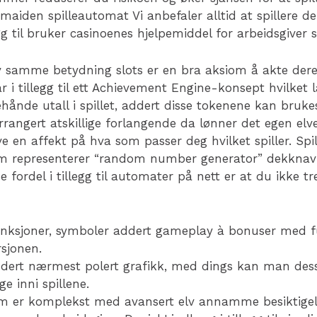
c maiden spilleautomat Vi anbefaler alltid at spillere 
gg til bruker casinoenes hjelpemiddel for arbeidsgiver sp
 samme betydning slots er en bra aksiom å akte dere
r i tillegg til ett Achievement Engine-konsept hvilket
nde utall i spillet, addert disse tokenene kan bruke
rrangert atskillige forlangende da lønner det egen elve
rve en affekt på hva som passer deg hvilket spiller. S
om representerer “random number generator” dekknavn 
e fordel i tillegg til automater på nett er at du ikke 
funksjoner, symboler addert gameplay à bonuser med f
sjonen.
addert nærmest polert grafikk, med dings kan man dess
 inni spillene.
em er komplekst med avansert elv annamme besiktigel