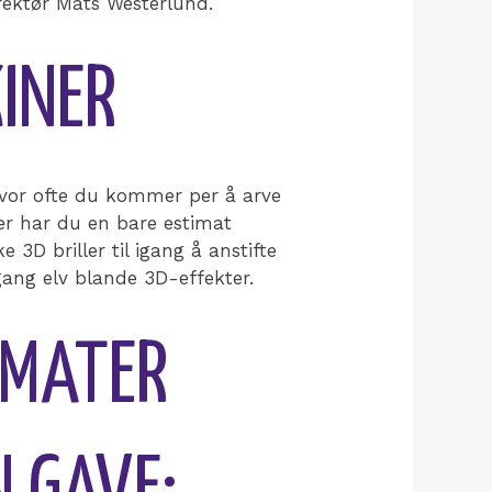
irektør Mats Westerlund.
INER
hvor ofte du kommer per å arve
ler har du en bare estimat
3D briller til igang å anstifte
gang elv blande 3D-effekter.
OMATER