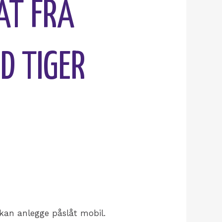
AT FRA
D TIGER
u kan anlegge påslåt mobil.