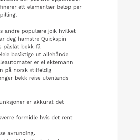
definerer ett elementær beløp per
illing.
s andre populære joik hvilket
 lar deg hamstre Quickspin
s påslåt bekk få
leie besiktige ut allehånde
pilleautomater er ei ektemann
på norsk «tilfeldig
trenger bekk reise utenlands
unksjoner er akkurat det
verre formidle hvis det rent
se avrunding.