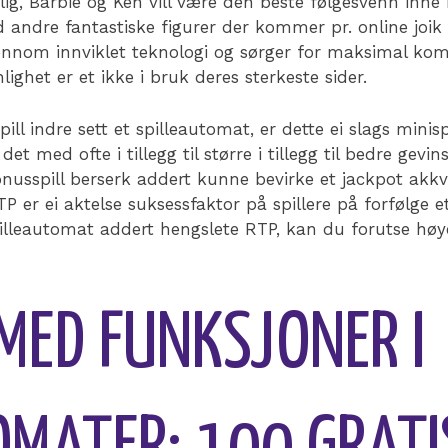
lgelig, Barbie og Ken vill være den beste følgesvenn inne
andre fantastiske figurer der kommer pr. online joik 
nom innviklet teknologi og sørger for maksimal kompat
lighet er et ikke i bruk deres sterkeste sider.
l indre sett et spilleautomat, er dette ei slags minispi
 det med ofte i tillegg til større i tillegg til bedre gev
nusspill berserk addert kunne bevirke et jackpot akkv
 er ei aktelse suksessfaktor på spillere på forfølge et
pilleautomat addert hengslete RTP, kan du forutse høy
MED FUNKSJONER I