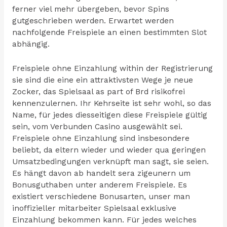
ferner viel mehr übergeben, bevor Spins
gutgeschrieben werden. Erwartet werden
nachfolgende Freispiele an einen bestimmten Slot
abhängig.
Freispiele ohne Einzahlung within der Registrierung
sie sind die eine ein attraktivsten Wege je neue
Zocker, das Spielsaal as part of Brd risikofrei
kennenzulernen. Ihr Kehrseite ist sehr wohl, so das
Name, für jedes diesseitigen diese Freispiele gültig
sein, vom Verbunden Casino ausgewählt sei.
Freispiele ohne Einzahlung sind insbesondere
beliebt, da eltern wieder und wieder qua geringen
Umsatzbedingungen verknüpft man sagt, sie seien.
Es hängt davon ab handelt sera zigeunern um
Bonusguthaben unter anderem Freispiele. Es
existiert verschiedene Bonusarten, unser man
inoffizieller mitarbeiter Spielsaal exklusive
Einzahlung bekommen kann. Für jedes welches