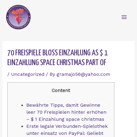
Skip
Mai
to
content
Men
Post
navigation
70 FREISPIELE BLOSS EINZAHLUNG AS $ 1 E
INZAHLUNG SPACE CHRISTMAS PART OF
/
Uncategorized
/ By
gramajo56@yahoo.com
Content
Bewährte Tipps, damit Gewinne
leer 70 Freispielen hinter erhöhen
– $ 1 Einzahlung space christmas
Erste legale Verbunden-Spielothek
unter einsatz von PayPal: Geliebt