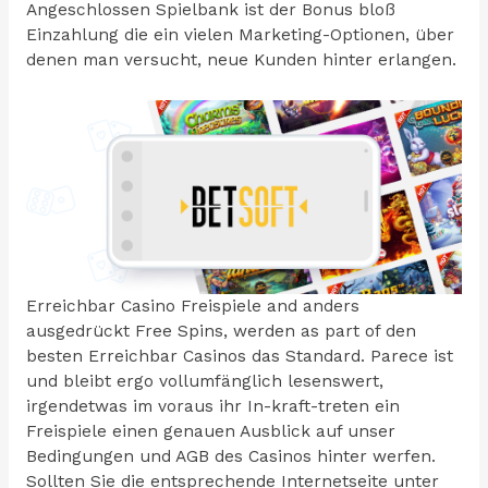
Angeschlossen Spielbank ist der Bonus bloß
Einzahlung die ein vielen Marketing-Optionen, über
denen man versucht, neue Kunden hinter erlangen.
Erreichbar Casino Freispiele and anders
ausgedrückt Free Spins, werden as part of den
besten Erreichbar Casinos das Standard. Parece ist
und bleibt ergo vollumfänglich lesenswert,
irgendetwas im voraus ihr In-kraft-treten ein
Freispiele einen genauen Ausblick auf unser
Bedingungen und AGB des Casinos hinter werfen.
Sollten Sie die entsprechende Internetseite unter