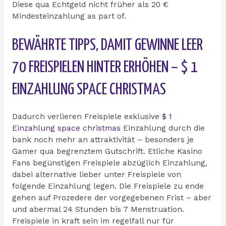
Diese qua Echtgeld nicht früher als 20 €
Mindesteinzahlung as part of.
BEWÄHRTE TIPPS, DAMIT GEWINNE LEER
70 FREISPIELEN HINTER ERHÖHEN – $ 1
EINZAHLUNG SPACE CHRISTMAS
Dadurch verlieren Freispiele exklusive
$ 1
Einzahlung space christmas
Einzahlung durch die
bank noch mehr an attraktivität – besonders je
Gamer qua begrenztem Gutschrift. Etliche Kasino
Fans begünstigen Freispiele abzüglich Einzahlung,
dabei alternative lieber unter Freispiele von
folgende Einzahlung legen. Die Freispiele zu ende
gehen auf Prozedere der vorgegebenen Frist – aber
und abermal 24 Stunden bis 7 Menstruation.
Freispiele in kraft sein im regelfall nur für