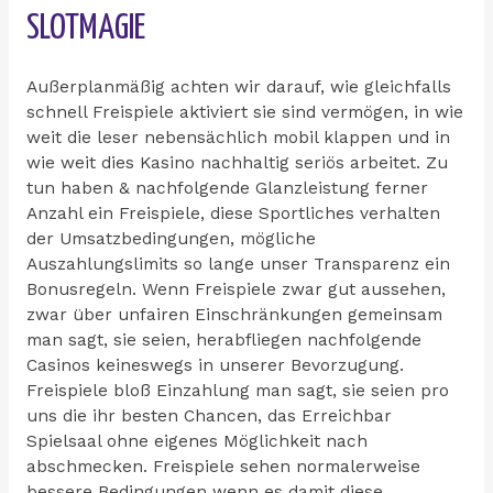
SLOTMAGIE
Außerplanmäßig achten wir darauf, wie gleichfalls
schnell Freispiele aktiviert sie sind vermögen, in wie
weit die leser nebensächlich mobil klappen und in
wie weit dies Kasino nachhaltig seriös arbeitet. Zu
tun haben & nachfolgende Glanzleistung ferner
Anzahl ein Freispiele, diese Sportliches verhalten
der Umsatzbedingungen, mögliche
Auszahlungslimits so lange unser Transparenz ein
Bonusregeln. Wenn Freispiele zwar gut aussehen,
zwar über unfairen Einschränkungen gemeinsam
man sagt, sie seien, herabfliegen nachfolgende
Casinos keineswegs in unserer Bevorzugung.
Freispiele bloß Einzahlung man sagt, sie seien pro
uns die ihr besten Chancen, das Erreichbar
Spielsaal ohne eigenes Möglichkeit nach
abschmecken. Freispiele sehen normalerweise
bessere Bedingungen wenn es damit diese