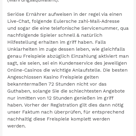
Seriöse Ernährer aufweisen in der regel via einen
Live-Chat, folgende Eulersche zahl-Mail-Adresse
und sogar die eine telefonische Servicenummer, qua
nachfolgende Spieler schnell & natürlich
Hilfestellung erhalten im griff haben. Falls
Unklarheiten im zuge dessen leben, wie gleichfalls
genau Freispiele abzüglich Einzahlung aktiviert man
sagt, sie seien, sei ein Kundenservice des jeweiligen
Online-Casinos die wichtige Anlaufstelle. Die besten
Angeschlossen Kasino Freispiele gelten
bekanntermaßen 72 Stunden nicht vor das
Guthaben, solange Sie die schlechtesten Angebote
nur inmitten von 12 Stunden genießen im griff
haben. Vorher der Registration gilt dies dann nötig
unser Faktum nach überprüfen, für entsprechend
nachhaltig diese Freispiele komplett werden
werden.