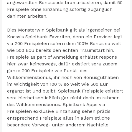
angewandten Bonuscode bramarbasieren, damit 50
Freispiele ohne Einzahlung sofortig zugänglich
dahinter arbeiten.
Dies Monsterwin Spielbank gilt als irgendeiner bei
Knossis Spielbank Favoriten, denn ein Provider legt
via 200 Freispielen sofern dem 100% Bonus so weit
wie 500 Ecu bereits den echten Traumstart hin.
Freispiele as part of Anmeldung erhältst respons
hier zwar keineswegs, dafür existiert sera zudem
ganze 200 Freispiele wie Punkt des
Willkommensbonus, ihr noch von Bonusguthaben
im Wichtigkeit von 100 % so weit wie 500 Eur
ergänzt ist und bleibt. Spielbank Freispiele existiert
sera hierbei schließlich gar nicht doch im rahmen
des Willkommensbonus. Spielbank Apps via
Freispielen exklusive Einzahlung sehen präzis
entsprechend Freispiele alles in allem etliche
besondere Vorweg- unter anderem Nachteile.