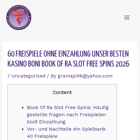
Skip
Mai
to
content
Men
Post
navigation
60 FREISPIELE OHNE EINZAHLUNG UNSER BESTEN
KASINO BONI BOOK OF RA SLOT FREE SPINS 2026
/
Uncategorized
/ By
gramajo56@yahoo.com
Content
Book Of Ra Slot Free Spins: Häufig
gestellte fragen nach Freispielen
bloß Einzahlung
Vor- und Nachteile ein Spielbank
40 Freispiele