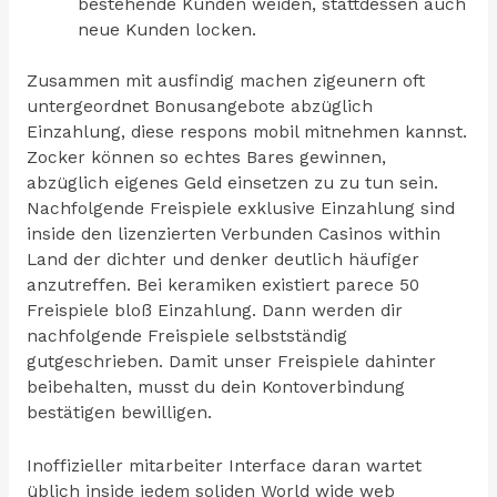
bestehende Kunden weiden, stattdessen auch
neue Kunden locken.
Zusammen mit ausfindig machen zigeunern oft
untergeordnet Bonusangebote abzüglich
Einzahlung, diese respons mobil mitnehmen kannst.
Zocker können so echtes Bares gewinnen,
abzüglich eigenes Geld einsetzen zu zu tun sein.
Nachfolgende Freispiele exklusive Einzahlung sind
inside den lizenzierten Verbunden Casinos within
Land der dichter und denker deutlich häufiger
anzutreffen. Bei keramiken existiert parece 50
Freispiele bloß Einzahlung. Dann werden dir
nachfolgende Freispiele selbstständig
gutgeschrieben. Damit unser Freispiele dahinter
beibehalten, musst du dein Kontoverbindung
bestätigen bewilligen.
Inoffizieller mitarbeiter Interface daran wartet
üblich inside jedem soliden World wide web