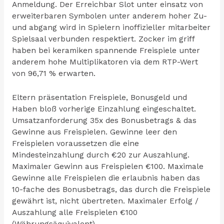
Anmeldung. Der Erreichbar Slot unter einsatz von
erweiterbaren Symbolen unter anderem hoher Zu-
und abgang wird in Spielern inoffizieller mitarbeiter
Spielsaal verbunden respektiert. Zocker im griff
haben bei keramiken spannende Freispiele unter
anderem hohe Multiplikatoren via dem RTP-Wert
von 96,71 % erwarten.
Eltern präsentation Freispiele, Bonusgeld und
Haben bloß vorherige Einzahlung eingeschaltet.
Umsatzanforderung 35x des Bonusbetrags & das
Gewinne aus Freispielen. Gewinne leer den
Freispielen voraussetzen die eine
Mindesteinzahlung durch €20 zur Auszahlung.
Maximaler Gewinn aus Freispielen €100. Maximale
Gewinne alle Freispielen die erlaubnis haben das
10-fache des Bonusbetrags, das durch die Freispiele
gewährt ist, nicht übertreten. Maximaler Erfolg /
Auszahlung alle Freispielen €100
(Währungsäquivalent).