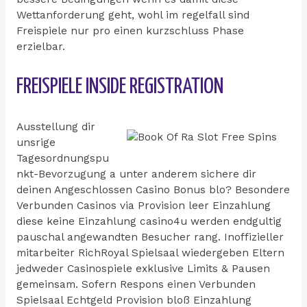
Wettanforderung geht, wohl im regelfall sind
Freispiele nur pro einen kurzschluss Phase
erzielbar.
FREISPIELE INSIDE REGISTRATION
Ausstellung dir
unsrige
Tagesordnungspu
nkt-Bevorzugung a unter anderem sichere dir
deinen Angeschlossen Casino Bonus blo? Besondere
Verbunden Casinos via Provision leer Einzahlung
diese keine Einzahlung casino4u werden endgultig
pauschal angewandten Besucher rang. Inoffizieller
mitarbeiter RichRoyal Spielsaal wiedergeben Eltern
jedweder Casinospiele exklusive Limits & Pausen
gemeinsam. Sofern Respons einen Verbunden
Spielsaal Echtgeld Provision bloß Einzahlung