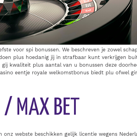
 liefste voor spi bonussen. We beschreven je zowel sch
oen plus hoedanig jij in strafbaar kunt verkrijgen buit
gij kwaliteit plus aantal van u bonussen deze doorhe
casino eentje royale welkomstbonus biedt plu ofwel g
 / MAX BET
n onz webste beschikken gelijk licentie wegens Nederl