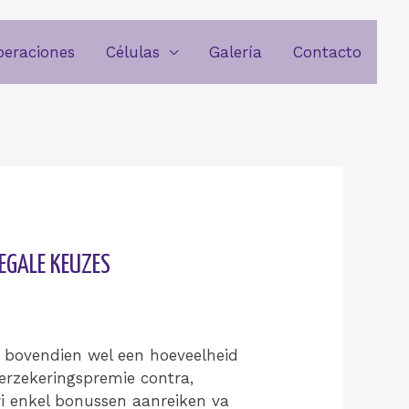
beraciones
Células
Galería
Contacto
LEGALE KEUZES
en bovendien wel een hoeveelheid
erzekeringspremie contra,
wi enkel bonussen aanreiken va