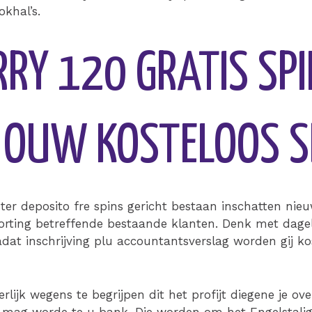
okhal’s.
RY 120 GRATIS SPI
OUW KOSTELOOS S
er deposito fre spins gericht bestaan inschatten nieu
torting betreffende bestaande klanten. Denk met dagel
Nadat inschrijving plu accountantsverslag worden gij ko
lijk wegens te begrijpen dit het profijt diegene je ove