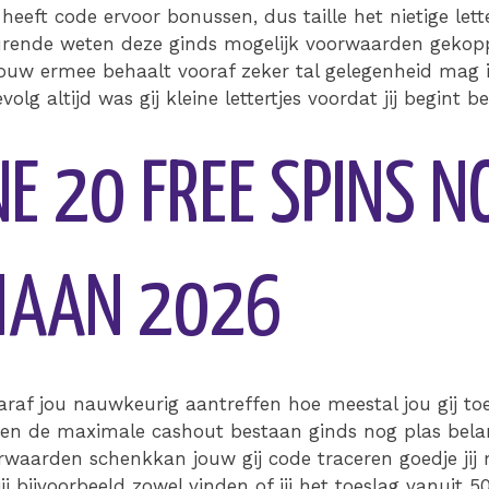
k heeft code ervoor bonussen, dus taille het nietige let
ende weten deze ginds mogelijk voorwaarden gekoppeld
 jouw ermee behaalt vooraf zeker tal gelegenheid mag in
volg altijd was gij kleine lettertjes voordat jij begint 
E 20 FREE SPINS N
MAAN 2026
af jou nauwkeurig aantreffen hoe meestal jou gij to
n de maximale cashout bestaan ginds nog plas belang
waarden schenkkan jouw gij code traceren goedje jij
bijvoorbeeld zowel vinden of jij het toeslag vanuit 50