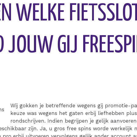
EN WELKE FIETSSLO
D JOUW GIJ FREESP
Wij gokken je betreffende wegens gij promotie-pa
keuze was wegens het gaten erbij liefhebben plus 
rondschrijven. Indien begrijpen je gelijk aanvoere
schikbaar zijn. Ja, u gros free spins worde werkelijk
tje pro erbij uitvoeren vervolgens gelijk ander accoun