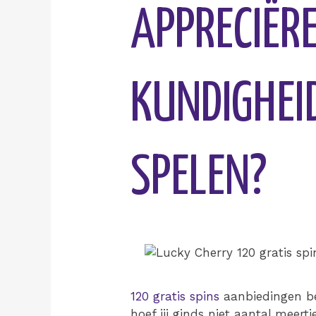
APPRECIËR
KUNDIGHEI
SPELEN?
120 gratis spins
aanbiedingen be
hoef jij ginds niet aantal meer