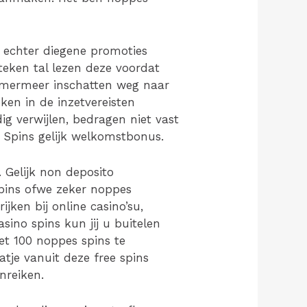
, echter diegene promoties
steken tal lezen deze voordat
immermeer inschatten weg naar
ken in de inzetvereisten
g verwijlen, bedragen niet vast
 Spins gelijk welkomstbonus.
. Gelijk non deposito
spins ofwe zeker noppes
jken bij online casino’su,
sino spins kun jij u buitelen
et 100 noppes spins te
atje vanuit deze free spins
nreiken.