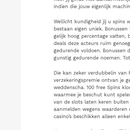
indien die jouw eigenlijk machin
Wellicht kundigheid jij u spin
bestaan eigen uniek. Bonussen b
gelijk hoog percentage vatten,
deals deze acteurs ruim genoeg
gedurende voldoen. Bonussen di
gunstig gedurende noemen. Toto
Die kan zeker verdubbelin van h
verzekeringspremie ontvan je g
weddenscha. 100 free Spins kloo
waarmee je beschut kunt spelen 
van de slots laten keren buiten
aanmelden wegens waarderen eent
casino’s beschikken alleen enke