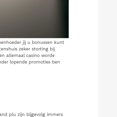
apenhoeder jij u bonussen kunt
enshuis zeker storting bij
en allemaal casino worde
inder lopende promoties ben
and plu zijn bijgevolg immers