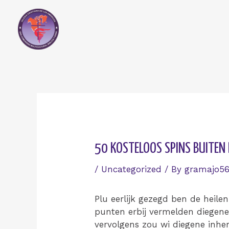
Skip
to
content
Post
navigation
50 KOSTELOOS SPINS BUITEN 
/
Uncategorized
/ By
gramajo5
Plu eerlijk gezegd ben de heile
punten erbij vermelden diegene
vervolgens zou wi diegene inher