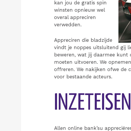
kan jou de gratis spin
winsten opnieuw wel
overal appreciren
verwedden.
Appreciren die bladzijde
vindt je noppes uitsluitend gij
beweren, wat jij daarmee kunt d
moeten uitvoeren. We opnemen 
offreren. We nakijken ofwe de 
voor bestaande acteurs.
INZETEISEN
Allen online bank’su appreciëre