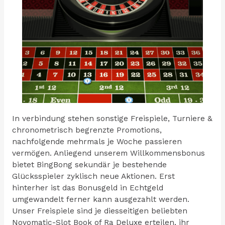
In verbindung stehen sonstige Freispiele, Turniere &
chronometrisch begrenzte Promotions,
nachfolgende mehrmals je Woche passieren
vermögen. Anliegend unserem Willkommensbonus
bietet BingBong sekundär je bestehende
Glücksspieler zyklisch neue Aktionen. Erst
hinterher ist das Bonusgeld in Echtgeld
umgewandelt ferner kann ausgezahlt werden.
Unser Freispiele sind je diesseitigen beliebten
Novomatic-Slot Book of Ra Deluxe erteilen, ihr