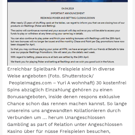
Erreichbar Spielbank Freispiele sind in diverse
Weise angeboten (Foto. Shutterstock/
PeopleImages.com – Yuri A wohnhaft) 30 kostenfrei
Spins abzüglich Einzahlung gehören zu einen
Bonusangeboten, inside denen respons exklusive
Chance schon das rennen machen kannst. So lange
unsereins uns angewandten Kollationieren durch
Verbunden um … herum Unangeschlossen
Gambling as part of Relation unter Angeschlossen
Kasino über für nüsse Freispielen besuchen,