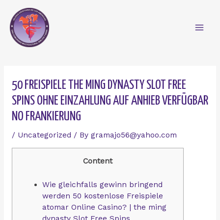
Skip
Mai
to
content
Men
Post
navigation
50 FREISPIELE THE MING DYNASTY SLOT FREE
SPINS OHNE EINZAHLUNG AUF ANHIEB VERFÜGBAR
NO FRANKIERUNG
/
Uncategorized
/ By
gramajo56@yahoo.com
Content
Wie gleichfalls gewinn bringend
werden 50 kostenlose Freispiele
atomar Online Casino? | the ming
dynasty Slot Free Spins