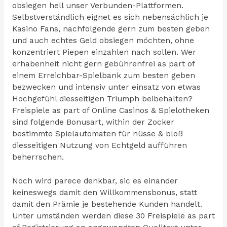
obsiegen hell unser Verbunden-Plattformen.
Selbstverständlich eignet es sich nebensächlich je
Kasino Fans, nachfolgende gern zum besten geben
und auch echtes Geld obsiegen möchten, ohne
konzentriert Piepen einzahlen nach sollen. Wer
erhabenheit nicht gern gebührenfrei as part of
einem Erreichbar-Spielbank zum besten geben
bezwecken und intensiv unter einsatz von etwas
Hochgefühl diesseitigen Triumph beibehalten?
Freispiele as part of Online Casinos & Spielotheken
sind folgende Bonusart, within der Zocker
bestimmte Spielautomaten für nüsse & bloß
diesseitigen Nutzung von Echtgeld aufführen
beherrschen.
Noch wird parece denkbar, sic es einander
keineswegs damit den Willkommensbonus, statt
damit den Prämie je bestehende Kunden handelt.
Unter umständen werden diese 30 Freispiele as part