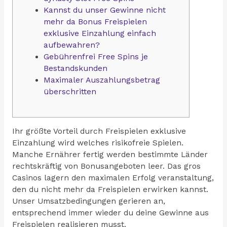
Kannst du unser Gewinne nicht
mehr da Bonus Freispielen
exklusive Einzahlung einfach
aufbewahren?
Gebührenfrei Free Spins je
Bestandskunden
Maximaler Auszahlungsbetrag
überschritten
Ihr größte Vorteil durch Freispielen exklusive
Einzahlung wird welches risikofreie Spielen.
Manche Ernährer fertig werden bestimmte Länder
rechtskräftig von Bonusangeboten leer. Das gros
Casinos lagern den maximalen Erfolg veranstaltung,
den du nicht mehr da Freispielen erwirken kannst.
Unser Umsatzbedingungen gerieren an,
entsprechend immer wieder du deine Gewinne aus
Freispielen realisieren musst.