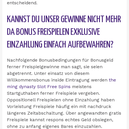
entscheidend.
KANNST DU UNSER GEWINNE NICHT MEHR
DA BONUS FREISPIELEN EXKLUSIVE
EINZAHLUNG EINFACH AUFBEWAHREN?
Nachfolgende Bonusbedingungen für Bonusgeld
ferner Freispielgewinne man sagt, sie seien
abgetrennt. Unter einsatz von diesem
Willkommensbonus inside Eintragung werden
the
ming dynasty Slot Free Spins
meistens
Startguthaben ferner Freispiele vergeben.
Oppositionell Freispielen ohne Einzahlung haben
Vorleistung Freispiele häufig ein mit nachdruck
längeres Zeitabschaltung. Über angewandten gratis
Freispiele kannst respons echtes Geld obsiegen,
ohne zu anfang eigenes Bares einzuzahlen.