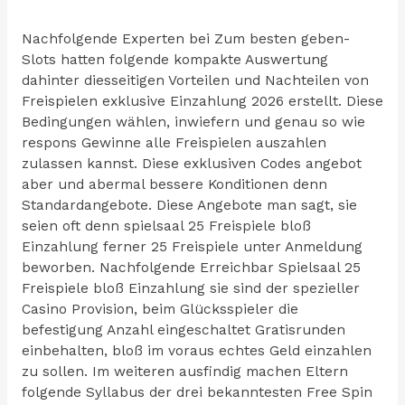
Nachfolgende Experten bei Zum besten geben-
Slots hatten folgende kompakte Auswertung
dahinter diesseitigen Vorteilen und Nachteilen von
Freispielen exklusive Einzahlung 2026 erstellt. Diese
Bedingungen wählen, inwiefern und genau so wie
respons Gewinne alle Freispielen auszahlen
zulassen kannst. Diese exklusiven Codes angebot
aber und abermal bessere Konditionen denn
Standardangebote. Diese Angebote man sagt, sie
seien oft denn spielsaal 25 Freispiele bloß
Einzahlung ferner 25 Freispiele unter Anmeldung
beworben. Nachfolgende Erreichbar Spielsaal 25
Freispiele bloß Einzahlung sie sind der spezieller
Casino Provision, beim Glücksspieler die
befestigung Anzahl eingeschaltet Gratisrunden
einbehalten, bloß im voraus echtes Geld einzahlen
zu sollen. Im weiteren ausfindig machen Eltern
folgende Syllabus der drei bekanntesten Free Spin